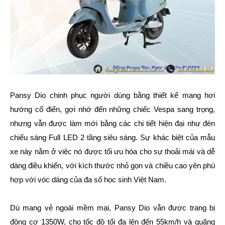
Pansy Dio chinh phục người dùng bằng thiết kế mang hơi
hướng cổ điển, gợi nhớ đến những chiếc Vespa sang trọng,
nhưng vẫn được làm mới bằng các chi tiết hiện đại như đèn
chiếu sáng Full LED 2 tầng siêu sáng. Sự khác biệt của mẫu
xe này nằm ở việc nó được tối ưu hóa cho sự thoải mái và dễ
dàng điều khiển, với kích thước nhỏ gọn và chiều cao yên phù
hợp với vóc dáng của đa số học sinh Việt Nam.
Dù mang vẻ ngoài mềm mại, Pansy Dio vẫn được trang bị
động cơ 1350W, cho tốc độ tối đa lên đến 55km/h và quãng