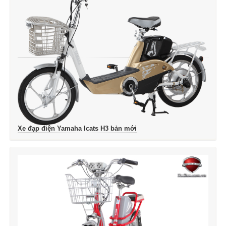
Xe đạp điện Yamaha Icats H3 bản mới