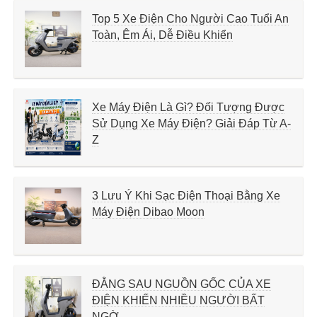
Top 5 Xe Điện Cho Người Cao Tuổi An
Toàn, Êm Ái, Dễ Điều Khiển
Xe Máy Điện Là Gì? Đối Tượng Được
Sử Dụng Xe Máy Điện? Giải Đáp Từ A-
Z
3 Lưu Ý Khi Sạc Điện Thoại Bằng Xe
Máy Điện Dibao Moon
ĐẰNG SAU NGUỒN GỐC CỦA XE
ĐIỆN KHIẾN NHIỀU NGƯỜI BẤT
NGỜ