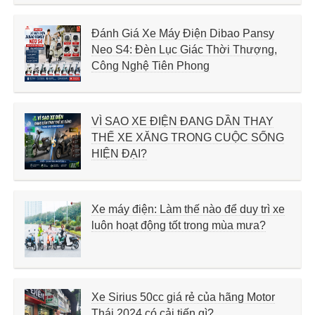
Đánh Giá Xe Máy Điện Dibao Pansy
Neo S4: Đèn Lục Giác Thời Thượng,
Công Nghệ Tiên Phong
VÌ SAO XE ĐIỆN ĐANG DẦN THAY
THẾ XE XĂNG TRONG CUỘC SỐNG
HIỆN ĐẠI?
Xe máy điện: Làm thế nào để duy trì xe
luôn hoạt động tốt trong mùa mưa?
Xe Sirius 50cc giá rẻ của hãng Motor
Thái 2024 có cải tiến gì?