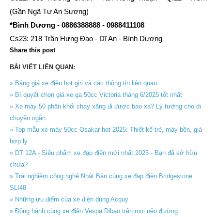
(Gần Ngã Tư An Sương)
*Bình Dương - 0886388888 - 0988411108
Cs23: 218 Trần Hưng Đạo - Dĩ An - Bình Dương
Share this post
BÀI VIẾT LIÊN QUAN:
» Bảng giá xe điện hot girl và các thông tin liên quan
» Bí quyết chọn giá xe ga 50cc Victoria tháng 6/2025 tốt nhất
» Xe máy 50 phân khối chạy xăng đi được bao xa? Lý tưởng cho di
chuyển ngắn
» Top mẫu xe máy 50cc Osakar hot 2025: Thiết kế trẻ, máy bền, giá
hợp lý
» DT 12A - Siêu phẩm xe đạp điện mới nhất 2025 - Bạn đã sở hữu
chưa?
» Trải nghiệm công nghệ Nhật Bản cùng xe đạp điện Bridgestone
SLI48
» Những ưu điểm của xe điện dùng Acquy
» Đồng hành cùng xe điện Vespa Dibao trên mọi nẻo đường