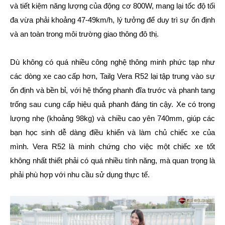
và tiết kiệm năng lượng của động cơ 800W, mang lại tốc độ tối
đa vừa phải khoảng 47-49km/h, lý tưởng để duy trì sự ổn định
và an toàn trong môi trường giao thông đô thị.
Dù không có quá nhiều công nghệ thông minh phức tạp như
các dòng xe cao cấp hơn, Tailg Vera R52 lại tập trung vào sự
ổn định và bền bỉ, với hệ thống phanh đĩa trước và phanh tang
trống sau cung cấp hiệu quả phanh đáng tin cậy. Xe có trọng
lượng nhẹ (khoảng 98kg) và chiều cao yên 740mm, giúp các
bạn học sinh dễ dàng điều khiển và làm chủ chiếc xe của
mình. Vera R52 là minh chứng cho việc một chiếc xe tốt
không nhất thiết phải có quá nhiều tính năng, mà quan trọng là
phải phù hợp với nhu cầu sử dụng thực tế.