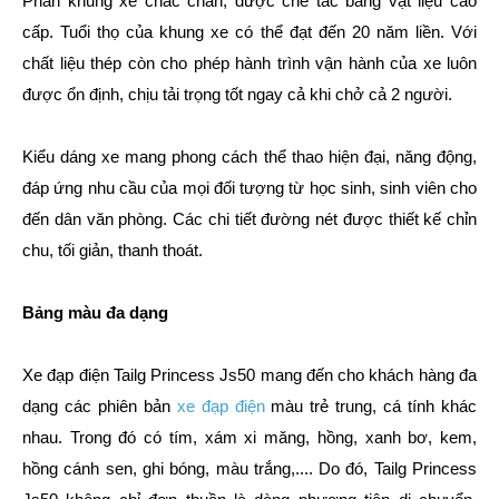
Phần khung xe chắc chắn, được chế tác bằng vật liệu cao
cấp. Tuổi thọ của khung xe có thể đạt đến 20 năm liền. Với
chất liệu thép còn cho phép hành trình vận hành của xe luôn
được ổn định, chịu tải trọng tốt ngay cả khi chở cả 2 người.
Kiểu dáng xe mang phong cách thể thao hiện đại, năng động,
đáp ứng nhu cầu của mọi đối tượng từ học sinh, sinh viên cho
đến dân văn phòng. Các chi tiết đường nét được thiết kế chỉn
chu, tối giản, thanh thoát.
Bảng màu đa dạng
Xe đạp điện Tailg Princess Js50 mang đến cho khách hàng đa
dạng các phiên bản
xe đạp điện
màu trẻ trung, cá tính khác
nhau. Trong đó có tím, xám xi măng, hồng, xanh bơ, kem,
hồng cánh sen, ghi bóng, màu trắng,.... Do đó, Tailg Princess