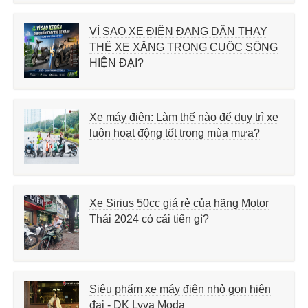
VÌ SAO XE ĐIỆN ĐANG DẦN THAY
THẾ XE XĂNG TRONG CUỘC SỐNG
HIỆN ĐẠI?
Xe máy điện: Làm thế nào để duy trì xe
luôn hoạt động tốt trong mùa mưa?
Xe Sirius 50cc giá rẻ của hãng Motor
Thái 2024 có cải tiến gì?
Siêu phẩm xe máy điện nhỏ gọn hiện
đại - DK Lyva Moda