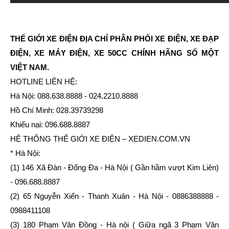
THẾ GIỚI XE ĐIỆN ĐỊA CHỈ PHÂN PHỐI XE ĐIỆN, XE ĐẠP
ĐIỆN, XE MÁY ĐIỆN, XE 50CC CHÍNH HÃNG SỐ MỘT
VIỆT NAM.
HOTLINE LIÊN HỆ:
Hà Nội: 088.638.8888 - 024.2210.8888
Hồ Chí Minh: 028.39739298
Khiếu nại: 096.688.8887
HỆ THỐNG THẾ GIỚI XE ĐIỆN – XEDIEN.COM.VN
* Hà Nội:
(1) 146 Xã Đàn - Đống Đa - Hà Nội ( Gần hầm vượt Kim Liên)
- 096.688.8887
(2) 65 Nguyễn Xiển - Thanh Xuân - Hà Nội - 0886388888 -
0988411108
(3) 180 Phạm Văn Đồng - Hà nội ( Giữa ngã 3 Phạm Văn