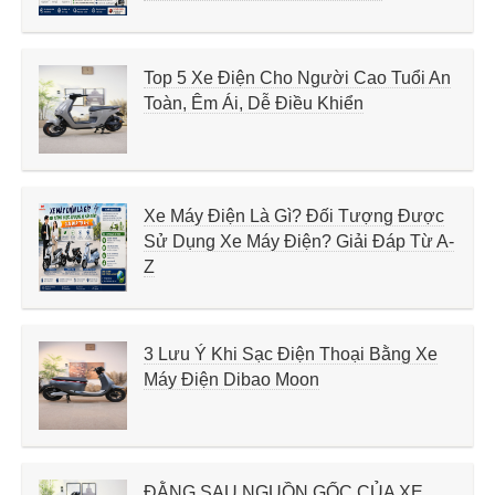
Top 5 Xe Điện Cho Người Cao Tuổi An
Toàn, Êm Ái, Dễ Điều Khiển
Xe Máy Điện Là Gì? Đối Tượng Được
Sử Dụng Xe Máy Điện? Giải Đáp Từ A-
Z
3 Lưu Ý Khi Sạc Điện Thoại Bằng Xe
Máy Điện Dibao Moon
ĐẰNG SAU NGUỒN GỐC CỦA XE