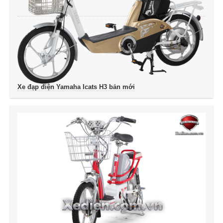
Xe đạp điện Yamaha Icats H3 bản mới