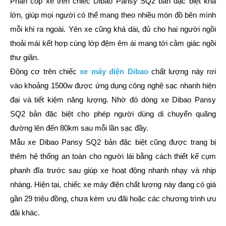
Phần cốp xe trên chiếc Dibao Pansy SQ2 bản đặc biệt khá
lớn, giúp mọi người có thể mang theo nhiều món đồ bên mình
mỗi khi ra ngoài. Yên xe cũng khá dài, đủ cho hai người ngồi
thoải mái kết hợp cùng lớp đệm êm ái mang tới cảm giác ngồi
thư giãn.
Động cơ trên chiếc
xe máy điện Dibao
chất lượng này rơi
vào khoảng 1500w được ứng dụng công nghệ sạc nhanh hiện
đại và tiết kiệm năng lượng. Nhờ đó dòng xe Dibao Pansy
SQ2 bản đặc biệt cho phép người dùng di chuyển quãng
đường lên đến 80km sau mỗi lần sạc đầy.
Mẫu xe Dibao Pansy SQ2 bản đặc biệt cũng được trang bị
thêm hệ thống an toàn cho người lái bằng cách thiết kế cụm
phanh đĩa trước sau giúp xe hoạt động nhanh nhạy và nhịp
nhàng. Hiện tại, chiếc xe máy điện chất lượng này đang có giá
gần 29 triệu đồng, chưa kèm ưu đãi hoặc các chương trình ưu
đãi khác.