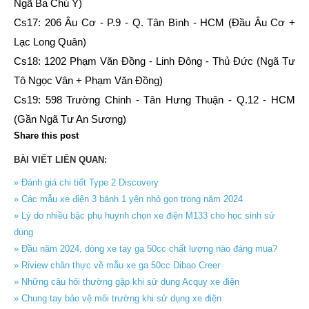
Ngã Ba Chú Ý)
Cs17: 206 Âu Cơ - P.9 - Q. Tân Bình - HCM (Đầu Âu Cơ +
Lạc Long Quân)
Cs18: 1202 Phạm Văn Đồng - Linh Đông - Thủ Đức (Ngã Tư
Tô Ngọc Vân + Phạm Văn Đồng)
Cs19: 598 Trường Chinh - Tân Hưng Thuận - Q.12 - HCM
(Gần Ngã Tư An Sương)
Share this post
BÀI VIẾT LIÊN QUAN:
» Đánh giá chi tiết Type 2 Discovery
» Các mẫu xe điện 3 bánh 1 yên nhỏ gọn trong năm 2024
» Lý do nhiều bậc phụ huynh chọn xe điện M133 cho học sinh sử
dụng
» Đầu năm 2024, dòng xe tay ga 50cc chất lượng nào đáng mua?
» Riview chân thực về mẫu xe ga 50cc Dibao Creer
» Những câu hỏi thường gặp khi sử dụng Acquy xe điện
» Chung tay bảo vệ môi trường khi sử dụng xe điện