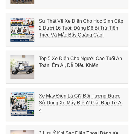
Sự Thật Về Xe Điện Cho Học Sinh Cấp
2 Dưới 16 Tuổi: Đừng Để Bị Trừ Tiền
Triệu Và Mắc Bẫy Quảng Cáo!
Top 5 Xe Điện Cho Người Cao Tuổi An
Toàn, Êm Ái, Dễ Điều Khiển
Xe Máy Điện Là Gì? Đối Tượng Được
Sử Dụng Xe Máy Điện? Giải Đáp Từ A-
Z
3 Lưu Ý Khi Sạc Điện Thoại Bằng Xe