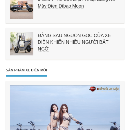
Máy Điện Dibao Moon
ĐẰNG SAU NGUỒN GỐC CỦA XE
ĐIỆN KHIẾN NHIỀU NGƯỜI BẤT
NGỜ
SẢN PHẨM XE ĐIỆN MỚI