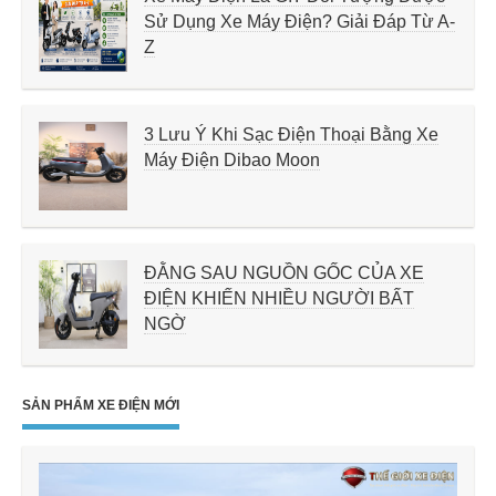
Sử Dụng Xe Máy Điện? Giải Đáp Từ A-
Z
3 Lưu Ý Khi Sạc Điện Thoại Bằng Xe
Máy Điện Dibao Moon
ĐẰNG SAU NGUỒN GỐC CỦA XE
ĐIỆN KHIẾN NHIỀU NGƯỜI BẤT
NGỜ
SẢN PHẨM XE ĐIỆN MỚI