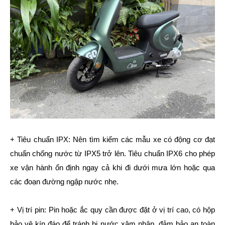
+ Tiêu chuẩn IPX: Nên tìm kiếm các mẫu xe có động cơ đạt
chuẩn chống nước từ IPX5 trở lên. Tiêu chuẩn IPX6 cho phép
xe vận hành ổn định ngay cả khi đi dưới mưa lớn hoặc qua
các đoạn đường ngập nước nhẹ.
+ Vị trí pin: Pin hoặc ắc quy cần được đặt ở vị trí cao, có hộp
bảo vệ kín đáo để tránh bị nước xâm nhập, đảm bảo an toàn