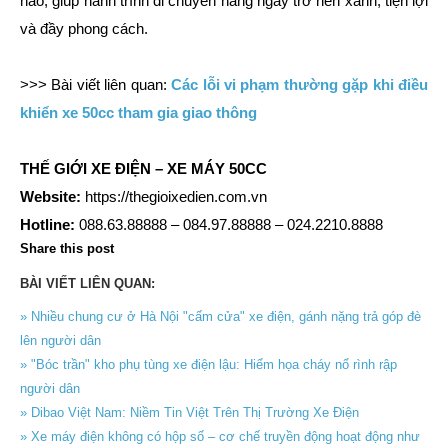
hảo, giúp hành trình di chuyển hàng ngày trở nên xanh, tiện lợi
và đầy phong cách.
>>> Bài viết liên quan:
Các lỗi vi phạm thường gặp khi điều
khiển xe 50cc tham gia giao thông
THẾ GIỚI XE ĐIỆN – XE MÁY 50CC
Website:
https://thegioixedien.com.vn
Hotline:
088.63.88888 – 084.97.88888 – 024.2210.8888
Share this post
BÀI VIẾT LIÊN QUAN:
» Nhiều chung cư ở Hà Nội "cấm cửa" xe điện, gánh nặng trả góp đè
lên người dân
» "Bóc trần" kho phụ tùng xe điện lậu: Hiểm họa cháy nổ rình rập
người dân
» Dibao Việt Nam: Niềm Tin Việt Trên Thị Trường Xe Điện
» Xe máy điện không có hộp số – cơ chế truyền động hoạt động như