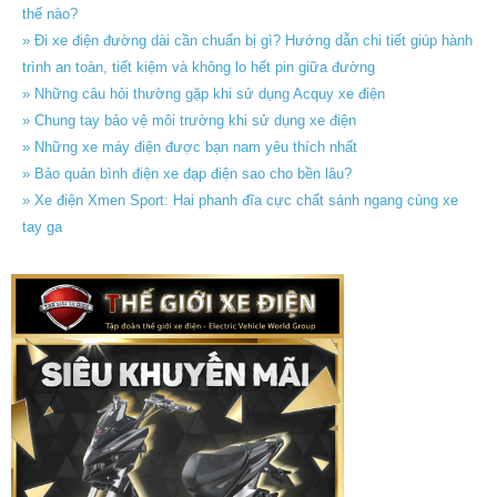
thế nào?
» Đi xe điện đường dài cần chuẩn bị gì? Hướng dẫn chi tiết giúp hành
trình an toàn, tiết kiệm và không lo hết pin giữa đường
» Những câu hỏi thường gặp khi sử dụng Acquy xe điện
» Chung tay bảo vệ môi trường khi sử dụng xe điện
» Những xe máy điện được bạn nam yêu thích nhất
» Bảo quản bình điện xe đạp điện sao cho bền lâu?
» Xe điện Xmen Sport: Hai phanh đĩa cực chất sánh ngang cùng xe
tay ga