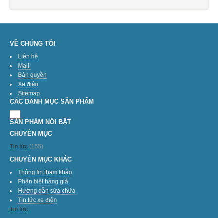
VỀ CHÚNG TÔI
Liên hệ
Mail:
Bản quyền
Xe điện
Sitemap
CÁC DANH MỤC SẢN PHẨM
SẢN PHẨM NỔI BẬT
CHUYÊN MỤC
Tin tức
(155)
CHUYÊN MỤC KHÁC
Thông tin tham khảo
Phân biệt hàng giả
Hướng dẫn sửa chữa
Tin tức xe điện
Tin tức