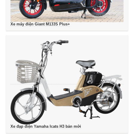
Xe máy điện Giant M133S Plus+
Xe đạp điện Yamaha Icats H3 bản mới