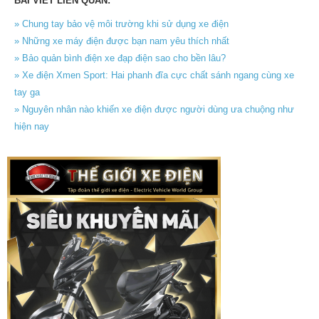
BÀI VIẾT LIÊN QUAN:
» Chung tay bảo vệ môi trường khi sử dụng xe điện
» Những xe máy điện được bạn nam yêu thích nhất
» Bảo quản bình điện xe đạp điện sao cho bền lâu?
» Xe điện Xmen Sport: Hai phanh đĩa cực chất sánh ngang cùng xe
tay ga
» Nguyên nhân nào khiến xe điện được người dùng ưa chuộng như
hiện nay