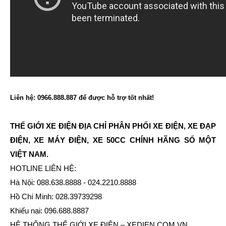
Liên hệ: 0966.888.887 để được hỗ trợ tốt nhất!
THẾ GIỚI XE ĐIỆN ĐỊA CHỈ PHÂN PHỐI XE ĐIỆN, XE ĐẠP
ĐIỆN, XE MÁY ĐIỆN, XE 50CC CHÍNH HÃNG SỐ MỘT
VIỆT NAM.
HOTLINE LIÊN HỆ:
Hà Nội: 088.638.8888 - 024.2210.8888
Hồ Chí Minh: 028.39739298
Khiếu nại: 096.688.8887
HỆ THỐNG THẾ GIỚI XE ĐIỆN – XEDIEN.COM.VN