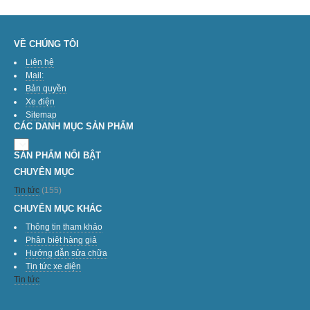
VỀ CHÚNG TÔI
Liên hệ
Mail:
Bản quyền
Xe điện
Sitemap
CÁC DANH MỤC SẢN PHẨM
SẢN PHẨM NỔI BẬT
CHUYÊN MỤC
Tin tức
(155)
CHUYÊN MỤC KHÁC
Thông tin tham khảo
Phân biệt hàng giả
Hướng dẫn sửa chữa
Tin tức xe điện
Tin tức