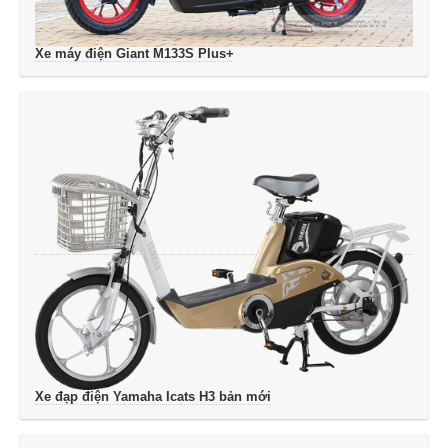
Xe máy điện Giant M133S Plus+
Xe đạp điện Yamaha Icats H3 bản mới