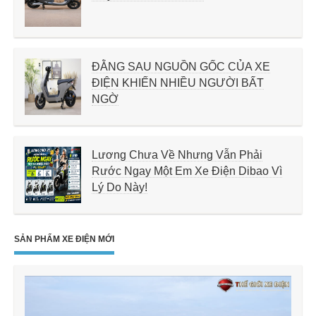
ĐẰNG SAU NGUỒN GỐC CỦA XE
ĐIỆN KHIẾN NHIỀU NGƯỜI BẤT
NGỜ
Lương Chưa Về Nhưng Vẫn Phải
Rước Ngay Một Em Xe Điện Dibao Vì
Lý Do Này!
SẢN PHẨM XE ĐIỆN MỚI