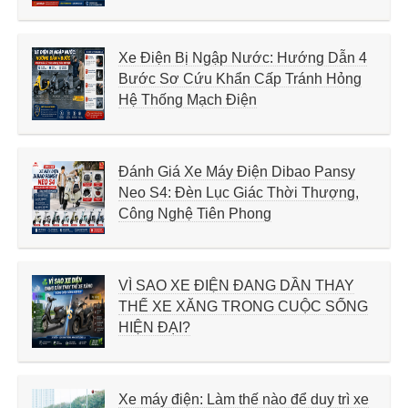
Xe Điện Bị Ngập Nước: Hướng Dẫn 4
Bước Sơ Cứu Khẩn Cấp Tránh Hỏng
Hệ Thống Mạch Điện
Đánh Giá Xe Máy Điện Dibao Pansy
Neo S4: Đèn Lục Giác Thời Thượng,
Công Nghệ Tiên Phong
VÌ SAO XE ĐIỆN ĐANG DẦN THAY
THẾ XE XĂNG TRONG CUỘC SỐNG
HIỆN ĐẠI?
Xe máy điện: Làm thế nào để duy trì xe