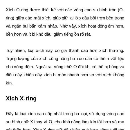
Xích O-ring được thiết kế với các vòng cao su hình tròn (O-
ring) giữa các mắt xích, giúp giữ lại lớp dầu bôi trơn bên trong
và ngăn bụi bẩn xâm nhập. Nhờ vậy, xích hoạt động êm hơn,
bền hơn và ít bị khô dầu, giảm tiếng ồn rõ rệt.
Tuy nhiên, loại xích này có giá thành cao hơn xích thường.
Trọng lượng của xích cũng nặng hơn do cần có thêm vật liệu
cho vòng đệm. Ngoài ra, vòng chữ O đôi khi có thể bị hỏng và
điều này khiến dây xích bị mòn nhanh hơn so với xích không
kín.
Xích X-ring
Đây là loại xích cao cấp nhất trong ba loại, sử dụng vòng cao
su hình chữ X thay vì O, cho khả năng làm kín tốt hơn và ma
sát thấp hơn. Xích X-ring giữ dầu hiệu quả hơn, tăng tuổi thọ