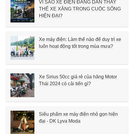
VÌ SAO XE ĐIỆN ĐANG DẦN THAY
THẾ XE XĂNG TRONG CUỘC SỐNG
HIỆN ĐẠI?
Xe máy điện: Làm thế nào để duy trì xe
luôn hoạt động tốt trong mùa mưa?
Xe Sirius 50cc giá rẻ của hãng Motor
Thái 2024 có cải tiến gì?
Siêu phẩm xe máy điện nhỏ gọn hiện
đại - DK Lyva Moda