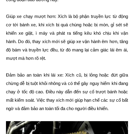
Giúp xe chạy mượt hơn: Xích là bộ phận truyền lực từ động
cơ tới bánh xe, khi xích bị quá chùng hoặc bị mòn, gỉ sét sẽ
khiến xe giật, ì máy và phát ra tiếng kêu khó chịu khi vận
hành. Do đó, thay xích mới sẽ giúp xe vận hành êm hơn, tăng
độ bám và truyền lực đều, từ đó mang lại cảm giác lái êm ái,
mượt mà hơn rõ rệt.
Đảm bảo an toàn khi lái xe: Xích cũ, bị lỏng hoặc đứt giữa
chừng dễ bị tuột khỏi nhông và có thể gây nguy hiểm khi đang
chạy ở tốc độ cao. Điều này dẫn đến sự cố trượt bánh hoặc
mất kiểm soát. Việc thay xích mới giúp hạn chế các sự cố bất
ngờ và đảm bảo an toàn tối đa cho người điều khiển.