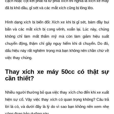
cạch hoặc cọt két phát ra từ phía xích thì nghĩa là xích xe máy
đã bị khô dầu, gỉ sét và các mắt xích cũng bị lỏng lẻo.
Hình dạng xích bị biến đổi: Xích xe khi bị gỉ sét, bám đầy bụi
bẩn và các mắt xích bị cong vênh, xoắn lại. Lúc này, chúng
không chỉ làm mất thẩm mỹ mà còn làm giảm hiệu suất
chuyển động, thậm chí gây nguy hiểm khi di chuyển. Do đó,
dấu hiệu này rất nghiêm trọng mà bạn không nên chần chừ về
việc thay chúng.
Thay xích xe máy 50cc có thật sự
cần thiết?
Nhiều người thường bỏ qua việc thay xích cho đến khi xe xuất
hiện sự cố. Vậy việc thay xích có quan trọng không? Câu trả
lời là có, và dưới đây là lý do vì sao bạn không nên xem nhẹ
công đoạn bảo dưỡng này.