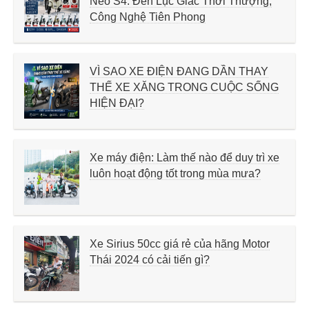
Neo S4: Đèn Lục Giác Thời Thượng,
Công Nghệ Tiên Phong
VÌ SAO XE ĐIỆN ĐANG DẦN THAY
THẾ XE XĂNG TRONG CUỘC SỐNG
HIỆN ĐẠI?
Xe máy điện: Làm thế nào để duy trì xe
luôn hoạt động tốt trong mùa mưa?
Xe Sirius 50cc giá rẻ của hãng Motor
Thái 2024 có cải tiến gì?