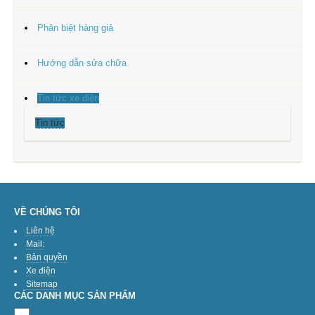
Phân biệt hàng giả
Hướng dẫn sửa chữa
Tin tức xe điện
Tin tức
VỀ CHÚNG TÔI
Liên hệ
Mail:
Bản quyền
Xe điện
Sitemap
CÁC DANH MỤC SẢN PHẨM