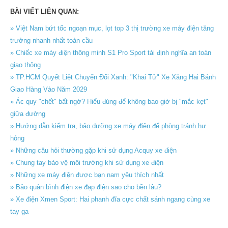
BÀI VIẾT LIÊN QUAN:
» Việt Nam bứt tốc ngoạn mục, lọt top 3 thị trường xe máy điện tăng
trưởng nhanh nhất toàn cầu
» Chiếc xe máy điện thông minh S1 Pro Sport tái định nghĩa an toàn
giao thông
» TP.HCM Quyết Liệt Chuyển Đổi Xanh: "Khai Tử" Xe Xăng Hai Bánh
Giao Hàng Vào Năm 2029
» Ắc quy "chết" bất ngờ? Hiểu đúng để không bao giờ bị "mắc kẹt"
giữa đường
» Hướng dẫn kiểm tra, bảo dưỡng xe máy điện để phòng tránh hư
hỏng
» Những câu hỏi thường gặp khi sử dụng Acquy xe điện
» Chung tay bảo vệ môi trường khi sử dụng xe điện
» Những xe máy điện được bạn nam yêu thích nhất
» Bảo quản bình điện xe đạp điện sao cho bền lâu?
» Xe điện Xmen Sport: Hai phanh đĩa cực chất sánh ngang cùng xe
tay ga