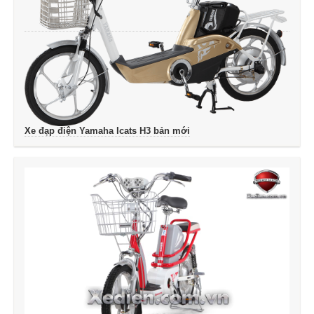
Xe đạp điện Yamaha Icats H3 bản mới