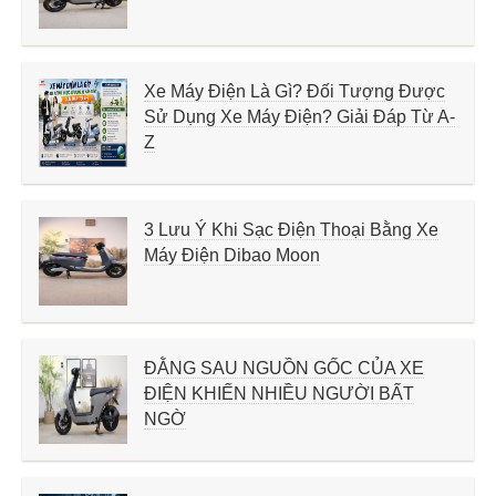
Xe Máy Điện Là Gì? Đối Tượng Được
Sử Dụng Xe Máy Điện? Giải Đáp Từ A-
Z
3 Lưu Ý Khi Sạc Điện Thoại Bằng Xe
Máy Điện Dibao Moon
ĐẰNG SAU NGUỒN GỐC CỦA XE
ĐIỆN KHIẾN NHIỀU NGƯỜI BẤT
NGỜ