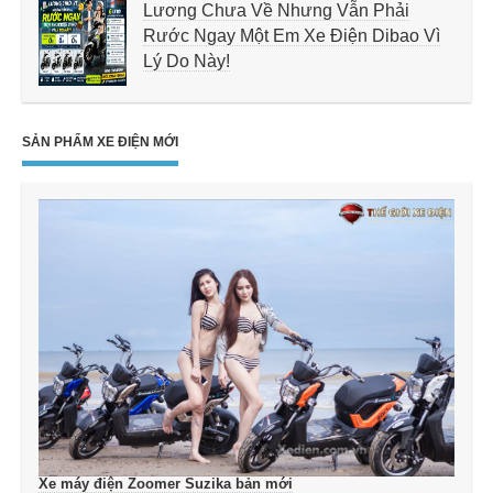
Lương Chưa Về Nhưng Vẫn Phải
Rước Ngay Một Em Xe Điện Dibao Vì
Lý Do Này!
SẢN PHẨM XE ĐIỆN MỚI
Xe máy điện Zoomer Suzika bản mới